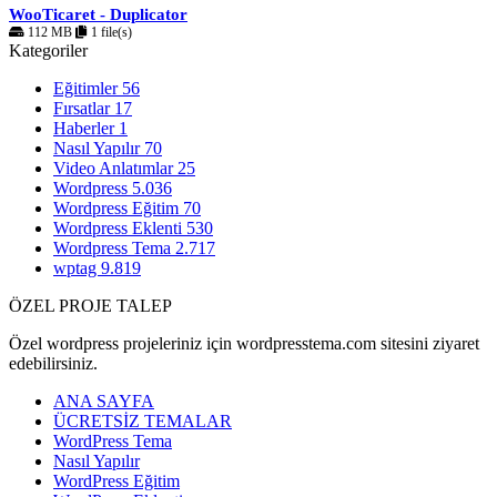
WooTicaret - Duplicator
112 MB
1 file(s)
Kategoriler
Eğitimler
56
Fırsatlar
17
Haberler
1
Nasıl Yapılır
70
Video Anlatımlar
25
Wordpress
5.036
Wordpress Eğitim
70
Wordpress Eklenti
530
Wordpress Tema
2.717
wptag
9.819
ÖZEL PROJE TALEP
Özel wordpress projeleriniz için wordpresstema.com sitesini ziyaret
edebilirsiniz.
ANA SAYFA
ÜCRETSİZ TEMALAR
WordPress Tema
Nasıl Yapılır
WordPress Eğitim