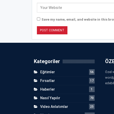
Save my name, email, and website in this bro
Kategoriler
ÖZE
Eğitimler
Özel w
56
wordp
Fırsatlar
17
edebil
Haberler
1
Nasıl Yapılır
70
Video Anlatımlar
25