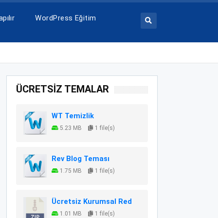
pılır
WordPress Eğitim
ÜCRETSİZ TEMALAR
WT Temizlik
5.23 MB
1 file(s)
Rev Blog Teması
1.75 MB
1 file(s)
Ücretsiz Kurumsal Red
1.01 MB
1 file(s)