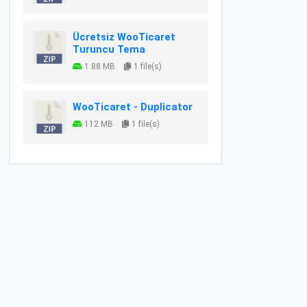
Ücretsiz WooTicaret
Turuncu Tema
1.88 MB
1 file(s)
WooTicaret - Duplicator
112 MB
1 file(s)