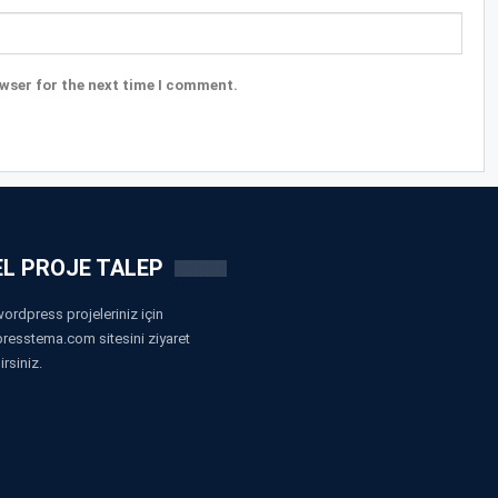
wser for the next time I comment.
L PROJE TALEP
ordpress projeleriniz için
resstema.com sitesini ziyaret
irsiniz.