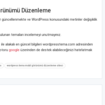
örünümü Düzenleme
rar güncellenmekte ve WordPress konusundaki metinler değişiklik
bulunan temaları incelemeyi unutmayınız.
 alakalı en güncel bilgileri wordpresstema.com adresinden
motoru
google
üzerinden de destek alabileceğinizi hatırlatmak
mı
wordpress tema mobil görünümü düzenleme sitesi