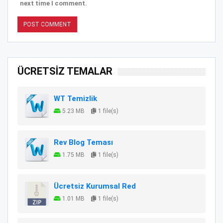
next time I comment.
ÜCRETSİZ TEMALAR
WT Temizlik
5.23 MB
1 file(s)
Rev Blog Teması
1.75 MB
1 file(s)
Ücretsiz Kurumsal Red
1.01 MB
1 file(s)