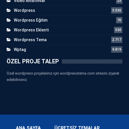
Video Anlatımlar
25
Wordpress
5.036
Wordpress Eğitim
70
Wordpress Eklenti
530
Wordpress Tema
2.717
Wptag
9.819
ÖZEL PROJE TALEP
Özel wordpress projeleriniz için wordpresstema.com sitesini ziyaret
edebilirsiniz.
ANA SAYFA
ÜCRETSİZ TEMALAR