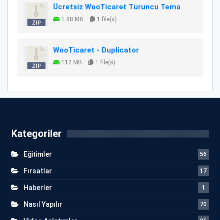
Ücretsiz WooTicaret Turuncu Tema
1.88 MB
1 file(s)
WooTicaret - Duplicator
112 MB
1 file(s)
Kategoriler
Eğitimler
56
Fırsatlar
17
Haberler
1
Nasıl Yapılır
70