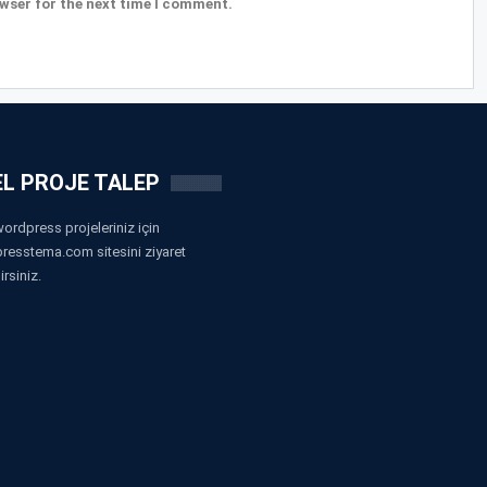
wser for the next time I comment.
L PROJE TALEP
ordpress projeleriniz için
resstema.com sitesini ziyaret
irsiniz.