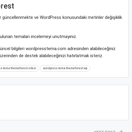
rest
rar güncellenmekte ve WordPress konusundaki metinler değişiklik
bulunan temaları incelemeyi unutmayınız.
ncel bilgileri wordpresstema.com adresinden alabileceğiniz
zerinden de destek alabileceğinizi hatırlatmak isteriz.
s tema themeforest sitesi
wordpress tema themeforest wp