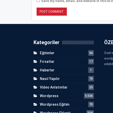
Save my name, email, and website in this bro
Kategoriler
ÖZE
Eğitimler
Özel w
56
wordp
Fırsatlar
17
edebil
Haberler
1
Nasıl Yapılır
70
Video Anlatımlar
25
Wordpress
5.036
Wordpress Eğitim
70
Wordpress Eklenti
530