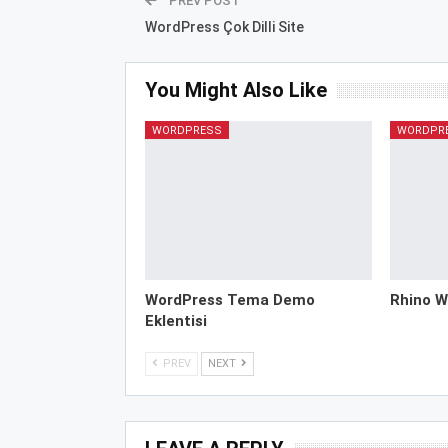
PREV POST
WordPress Çok Dilli Site
You Might Also Like
WORDPRESS
WORDPR
WordPress Tema Demo
Rhino W
Eklentisi
PREV
NEXT