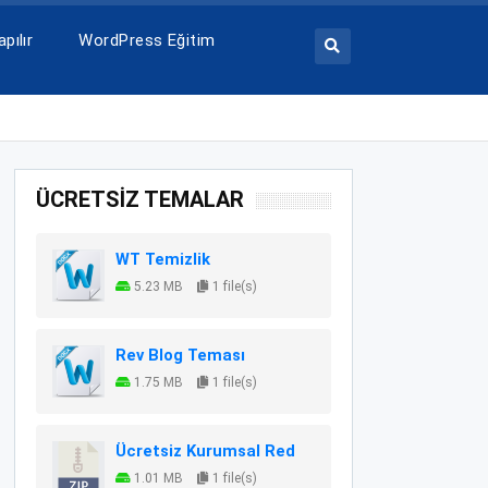
pılır
WordPress Eğitim
ÜCRETSİZ TEMALAR
WT Temizlik
5.23 MB
1 file(s)
Rev Blog Teması
1.75 MB
1 file(s)
Ücretsiz Kurumsal Red
1.01 MB
1 file(s)