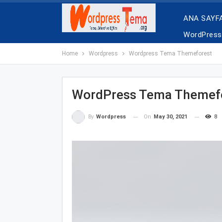
ANA SAYF
WordPress 
Home
Wordpress
Wordpress Tema Themeforest
WordPress Tema Themef
On
May 30, 2021
8
By
Wordpress