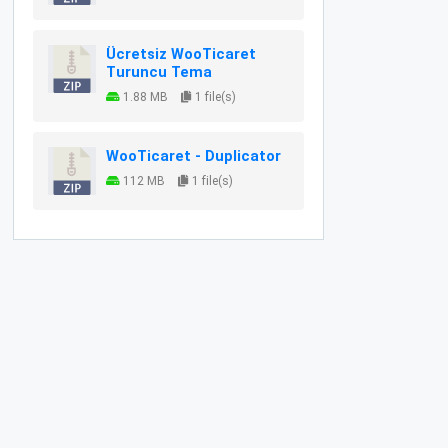
Ücretsiz WooTicaret
Turuncu Tema
1.88 MB
1 file(s)
WooTicaret - Duplicator
112 MB
1 file(s)