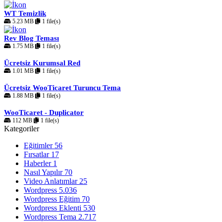
WT Temizlik
5.23 MB
1 file(s)
Rev Blog Teması
1.75 MB
1 file(s)
Ücretsiz Kurumsal Red
1.01 MB
1 file(s)
Ücretsiz WooTicaret Turuncu Tema
1.88 MB
1 file(s)
WooTicaret - Duplicator
112 MB
1 file(s)
Kategoriler
Eğitimler
56
Fırsatlar
17
Haberler
1
Nasıl Yapılır
70
Video Anlatımlar
25
Wordpress
5.036
Wordpress Eğitim
70
Wordpress Eklenti
530
Wordpress Tema
2.717