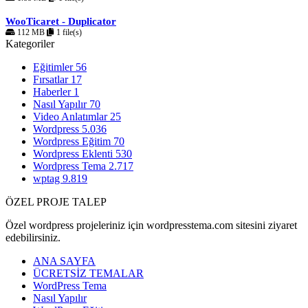
WooTicaret - Duplicator
112 MB
1 file(s)
Kategoriler
Eğitimler
56
Fırsatlar
17
Haberler
1
Nasıl Yapılır
70
Video Anlatımlar
25
Wordpress
5.036
Wordpress Eğitim
70
Wordpress Eklenti
530
Wordpress Tema
2.717
wptag
9.819
ÖZEL PROJE TALEP
Özel wordpress projeleriniz için wordpresstema.com sitesini ziyaret
edebilirsiniz.
ANA SAYFA
ÜCRETSİZ TEMALAR
WordPress Tema
Nasıl Yapılır