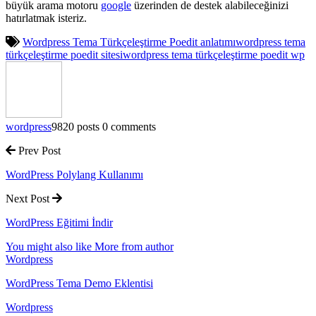
büyük arama motoru
google
üzerinden de destek alabileceğinizi
hatırlatmak isteriz.
Wordpress Tema Türkçeleştirme Poedit anlatımı
wordpress tema
türkçeleştirme poedit sitesi
wordpress tema türkçeleştirme poedit wp
wordpress
9820 posts
0 comments
Prev Post
WordPress Polylang Kullanımı
Next Post
WordPress Eğitimi İndir
You might also like
More from author
Wordpress
WordPress Tema Demo Eklentisi
Wordpress