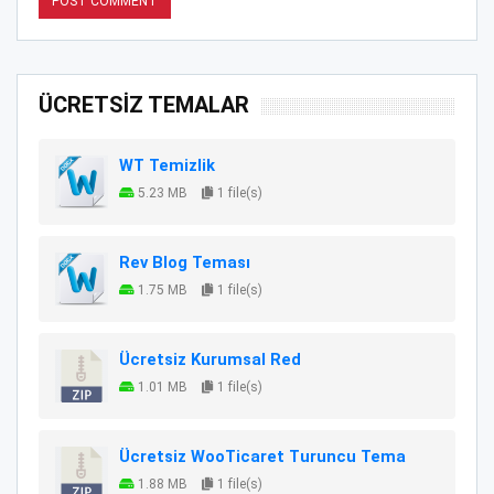
ÜCRETSİZ TEMALAR
WT Temizlik
5.23 MB
1 file(s)
Rev Blog Teması
1.75 MB
1 file(s)
Ücretsiz Kurumsal Red
1.01 MB
1 file(s)
Ücretsiz WooTicaret Turuncu Tema
1.88 MB
1 file(s)