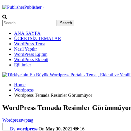
Publisher -
ANA SAYFA
ÜCRETSİZ TEMALAR
WordPress Tema
Nasıl Yapılır
WordPress Eğitim
WordPress Eklenti
Eğitimler
Home
Wordpress
Wordpress Temada Resimler Görünmüyor
WordPress Temada Resimler Görünmüyo
Wordpress
wptag
By
wordpress
On
May 30, 2021
16