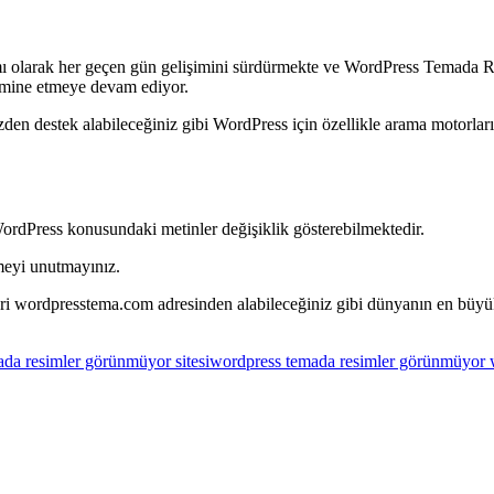
ı olarak her geçen gün gelişimini sürdürmekte ve WordPress Temada Res
 domine etmeye devam ediyor.
en destek alabileceğiniz gibi WordPress için özellikle arama motorları
WordPress konusundaki metinler değişiklik gösterebilmektedir.
meyi unutmayınız.
eri wordpresstema.com adresinden alabileceğiniz gibi dünyanın en bü
da resimler görünmüyor sitesi
wordpress temada resimler görünmüyor