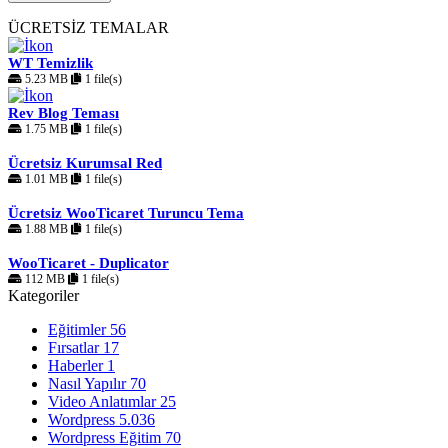
ÜCRETSİZ TEMALAR
WT Temizlik
5.23 MB
1 file(s)
Rev Blog Teması
1.75 MB
1 file(s)
Ücretsiz Kurumsal Red
1.01 MB
1 file(s)
Ücretsiz WooTicaret Turuncu Tema
1.88 MB
1 file(s)
WooTicaret - Duplicator
112 MB
1 file(s)
Kategoriler
Eğitimler
56
Fırsatlar
17
Haberler
1
Nasıl Yapılır
70
Video Anlatımlar
25
Wordpress
5.036
Wordpress Eğitim
70