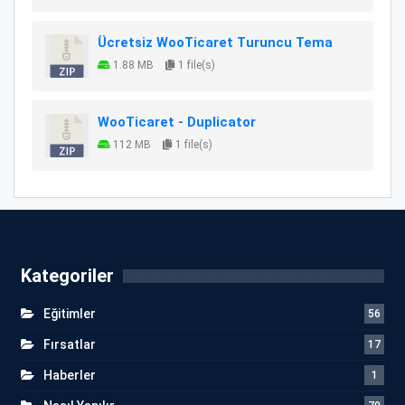
Ücretsiz WooTicaret Turuncu Tema
1.88 MB
1 file(s)
WooTicaret - Duplicator
112 MB
1 file(s)
Kategoriler
Eğitimler
56
Fırsatlar
17
Haberler
1