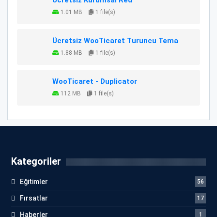
1.01 MB
1 file(s)
Ücretsiz WooTicaret Turuncu Tema
1.88 MB
1 file(s)
WooTicaret - Duplicator
112 MB
1 file(s)
Kategoriler
Eğitimler
56
Fırsatlar
17
Haberler
1