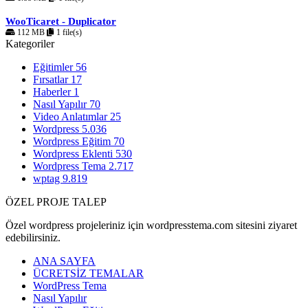
WooTicaret - Duplicator
112 MB
1 file(s)
Kategoriler
Eğitimler
56
Fırsatlar
17
Haberler
1
Nasıl Yapılır
70
Video Anlatımlar
25
Wordpress
5.036
Wordpress Eğitim
70
Wordpress Eklenti
530
Wordpress Tema
2.717
wptag
9.819
ÖZEL PROJE TALEP
Özel wordpress projeleriniz için wordpresstema.com sitesini ziyaret
edebilirsiniz.
ANA SAYFA
ÜCRETSİZ TEMALAR
WordPress Tema
Nasıl Yapılır