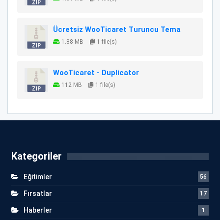
Ücretsiz WooTicaret Turuncu Tema
1.88 MB
1 file(s)
WooTicaret - Duplicator
112 MB
1 file(s)
Kategoriler
Eğitimler
56
Fırsatlar
17
Haberler
1