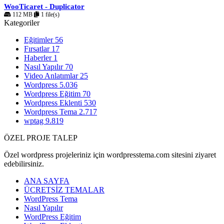
WooTicaret - Duplicator
112 MB
1 file(s)
Kategoriler
Eğitimler
56
Fırsatlar
17
Haberler
1
Nasıl Yapılır
70
Video Anlatımlar
25
Wordpress
5.036
Wordpress Eğitim
70
Wordpress Eklenti
530
Wordpress Tema
2.717
wptag
9.819
ÖZEL PROJE TALEP
Özel wordpress projeleriniz için wordpresstema.com sitesini ziyaret
edebilirsiniz.
ANA SAYFA
ÜCRETSİZ TEMALAR
WordPress Tema
Nasıl Yapılır
WordPress Eğitim