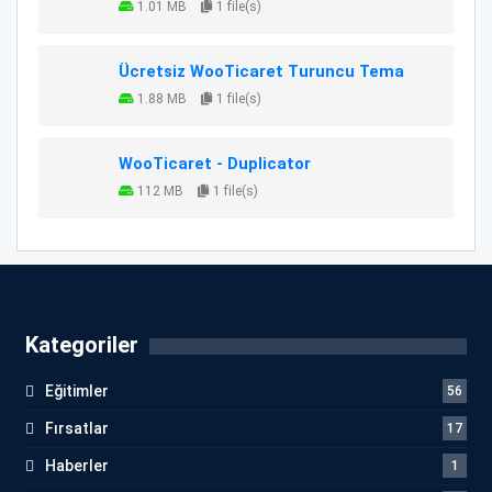
1.01 MB
1 file(s)
Ücretsiz WooTicaret Turuncu Tema
1.88 MB
1 file(s)
WooTicaret - Duplicator
112 MB
1 file(s)
Kategoriler
Eğitimler
56
Fırsatlar
17
Haberler
1