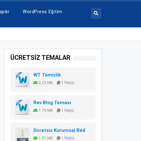
pılır
WordPress Eğitim
ÜCRETSİZ TEMALAR
WT Temizlik
5.23 MB
1 file(s)
Rev Blog Teması
1.75 MB
1 file(s)
Ücretsiz Kurumsal Red
1.01 MB
1 file(s)