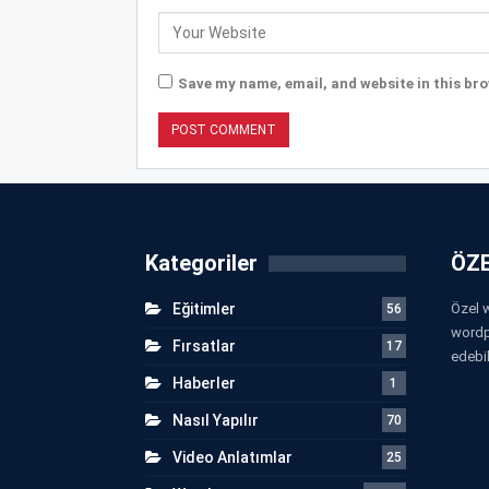
Save my name, email, and website in this bro
Kategoriler
ÖZE
Eğitimler
Özel w
56
wordp
Fırsatlar
17
edebil
Haberler
1
Nasıl Yapılır
70
Video Anlatımlar
25