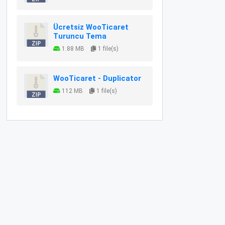
Ücretsiz WooTicaret
Turuncu Tema
1.88 MB
1 file(s)
WooTicaret - Duplicator
112 MB
1 file(s)