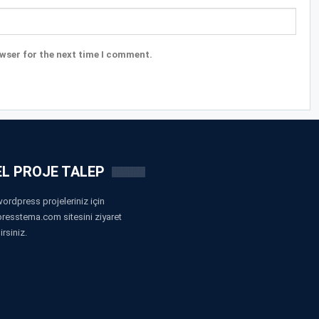
wser for the next time I comment.
L PROJE TALEP
ordpress projeleriniz için
resstema.com sitesini ziyaret
irsiniz.