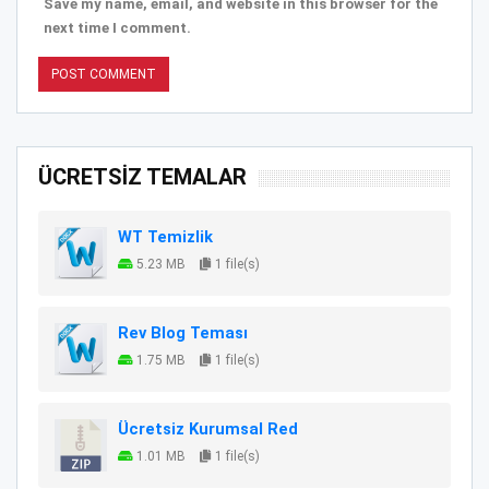
Save my name, email, and website in this browser for the
next time I comment.
ÜCRETSİZ TEMALAR
WT Temizlik
5.23 MB
1 file(s)
Rev Blog Teması
1.75 MB
1 file(s)
Ücretsiz Kurumsal Red
1.01 MB
1 file(s)