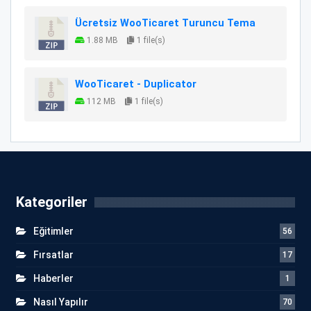
Ücretsiz WooTicaret Turuncu Tema
1.88 MB
1 file(s)
WooTicaret - Duplicator
112 MB
1 file(s)
Kategoriler
Eğitimler
56
Fırsatlar
17
Haberler
1
Nasıl Yapılır
70