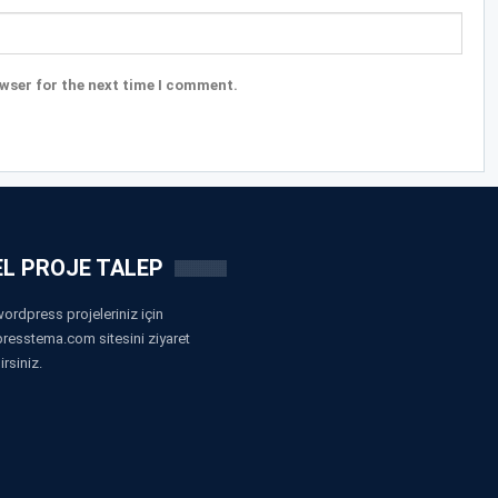
wser for the next time I comment.
L PROJE TALEP
ordpress projeleriniz için
resstema.com sitesini ziyaret
irsiniz.