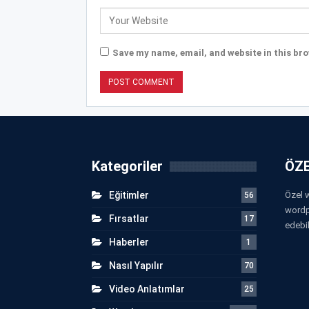
Save my name, email, and website in this bro
Kategoriler
ÖZE
Eğitimler
Özel w
56
wordp
Fırsatlar
17
edebil
Haberler
1
Nasıl Yapılır
70
Video Anlatımlar
25