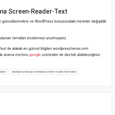
ma Screen-Reader-Text
rar güncellenmekte ve WordPress konusundaki metinler değişiklik
bulunan temaları incelemeyi unutmayınız.
 ile alakalı en güncel bilgileri wordpresstema.com
üyük arama motoru
google
üzerinden de destek alabileceğinizi
atımı
wordpress temayı ortalama screen-reader-text sitesi