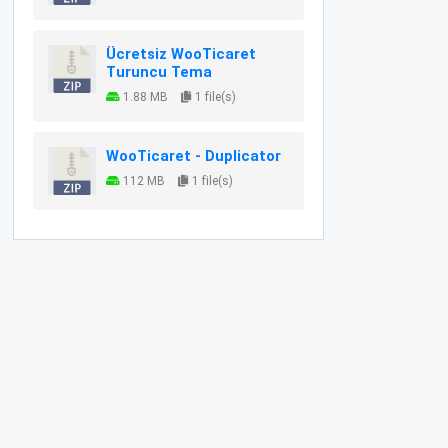
Ücretsiz WooTicaret
Turuncu Tema
1.88 MB
1 file(s)
WooTicaret - Duplicator
112 MB
1 file(s)