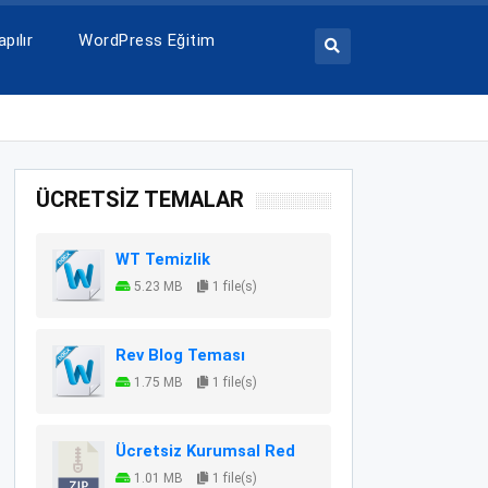
pılır
WordPress Eğitim
ÜCRETSİZ TEMALAR
WT Temizlik
5.23 MB
1 file(s)
Rev Blog Teması
1.75 MB
1 file(s)
Ücretsiz Kurumsal Red
1.01 MB
1 file(s)