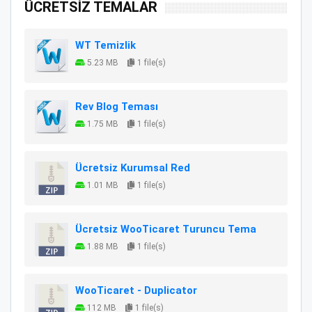
ÜCRETSİZ TEMALAR
WT Temizlik
5.23 MB
1 file(s)
Rev Blog Teması
1.75 MB
1 file(s)
Ücretsiz Kurumsal Red
1.01 MB
1 file(s)
Ücretsiz WooTicaret Turuncu Tema
1.88 MB
1 file(s)
WooTicaret - Duplicator
112 MB
1 file(s)