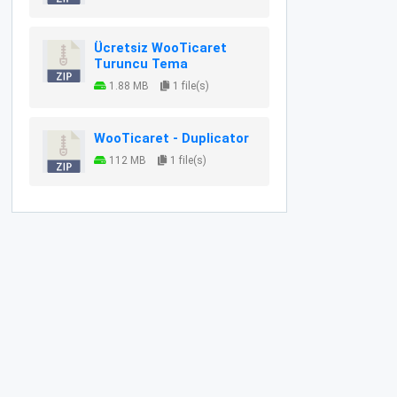
Ücretsiz WooTicaret
Turuncu Tema
1.88 MB
1 file(s)
WooTicaret - Duplicator
112 MB
1 file(s)