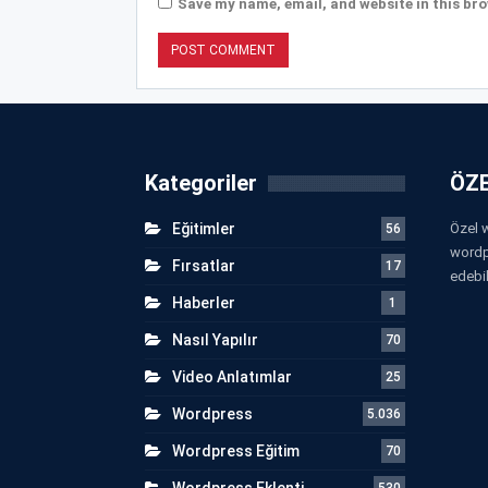
Save my name, email, and website in this bro
Kategoriler
ÖZE
Eğitimler
Özel w
56
wordp
Fırsatlar
17
edebil
Haberler
1
Nasıl Yapılır
70
Video Anlatımlar
25
Wordpress
5.036
Wordpress Eğitim
70
Wordpress Eklenti
530