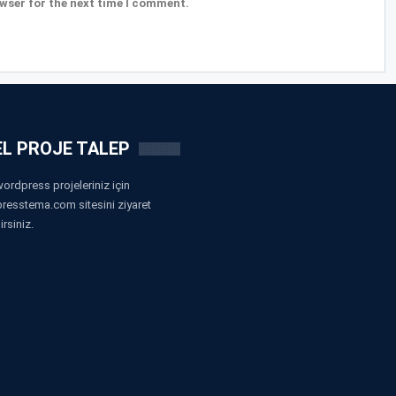
wser for the next time I comment.
L PROJE TALEP
ordpress projeleriniz için
resstema.com sitesini ziyaret
irsiniz.