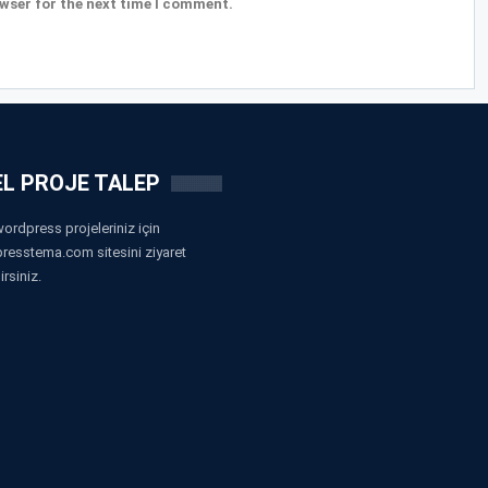
wser for the next time I comment.
L PROJE TALEP
ordpress projeleriniz için
resstema.com sitesini ziyaret
irsiniz.