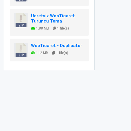
Ücretsiz WooTicaret
Turuncu Tema
1.88 MB
1 file(s)
WooTicaret - Duplicator
112 MB
1 file(s)