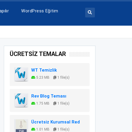
pılır
WordPress Eğitim
ÜCRETSİZ TEMALAR
WT Temizlik
5.23 MB
1 file(s)
Rev Blog Teması
1.75 MB
1 file(s)
Ücretsiz Kurumsal Red
1.01 MB
1 file(s)