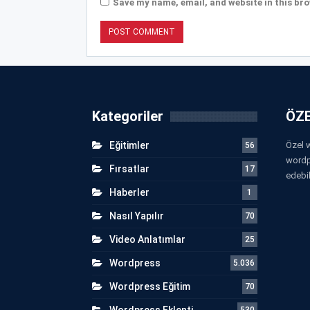
Save my name, email, and website in this bro
Kategoriler
ÖZE
Eğitimler
Özel w
56
wordp
Fırsatlar
17
edebil
Haberler
1
Nasıl Yapılır
70
Video Anlatımlar
25
Wordpress
5.036
Wordpress Eğitim
70
Wordpress Eklenti
530