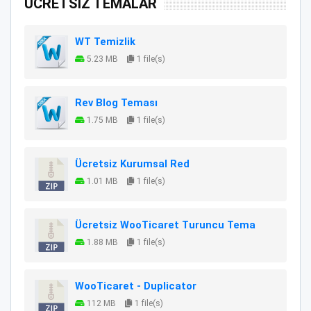
ÜCRETSİZ TEMALAR
WT Temizlik
5.23 MB
1 file(s)
Rev Blog Teması
1.75 MB
1 file(s)
Ücretsiz Kurumsal Red
1.01 MB
1 file(s)
Ücretsiz WooTicaret Turuncu Tema
1.88 MB
1 file(s)
WooTicaret - Duplicator
112 MB
1 file(s)