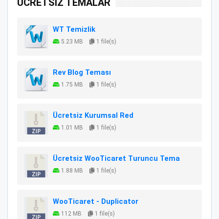
ÜCRETSİZ TEMALAR
WT Temizlik
5.23 MB
1 file(s)
Rev Blog Teması
1.75 MB
1 file(s)
Ücretsiz Kurumsal Red
1.01 MB
1 file(s)
Ücretsiz WooTicaret Turuncu Tema
1.88 MB
1 file(s)
WooTicaret - Duplicator
112 MB
1 file(s)