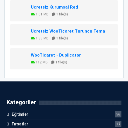
Ücretsiz Kurumsal Red
1.01 MB
1 file(s)
Ücretsiz WooTicaret Turuncu Tema
1.88 MB
1 file(s)
WooTicaret - Duplicator
112 MB
1 file(s)
Kategoriler
Eğitimler
56
Fırsatlar
17