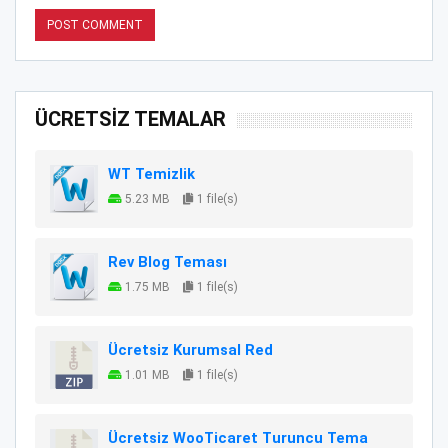
ÜCRETSİZ TEMALAR
WT Temizlik
5.23 MB
1 file(s)
Rev Blog Teması
1.75 MB
1 file(s)
Ücretsiz Kurumsal Red
1.01 MB
1 file(s)
Ücretsiz WooTicaret Turuncu Tema