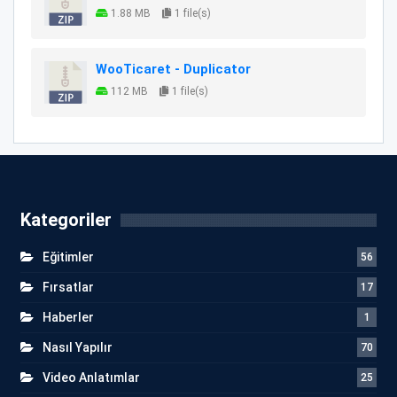
1.88 MB
1 file(s)
WooTicaret - Duplicator
112 MB
1 file(s)
Kategoriler
Eğitimler
56
Fırsatlar
17
Haberler
1
Nasıl Yapılır
70
Video Anlatımlar
25