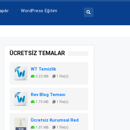
pılır
WordPress Eğitim
ÜCRETSİZ TEMALAR
WT Temizlik
5.23 MB
1 file(s)
Rev Blog Teması
1.75 MB
1 file(s)
Ücretsiz Kurumsal Red
1.01 MB
1 file(s)