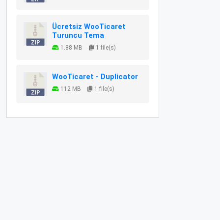
Ücretsiz WooTicaret
Turuncu Tema
1.88 MB
1 file(s)
WooTicaret - Duplicator
112 MB
1 file(s)