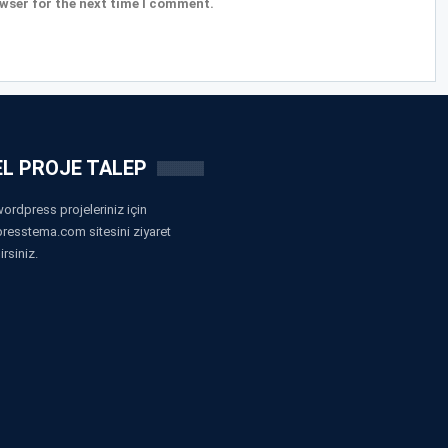
wser for the next time I comment.
L PROJE TALEP
ordpress projeleriniz için
resstema.com sitesini ziyaret
irsiniz.