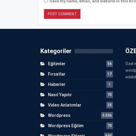
Save my name, email, and website in this bro
Kategoriler
ÖZE
Eğitimler
Özel w
56
wordp
Fırsatlar
17
edebil
Haberler
1
Nasıl Yapılır
70
Video Anlatımlar
25
Wordpress
5.036
Wordpress Eğitim
70
Wordpress Eklenti
530