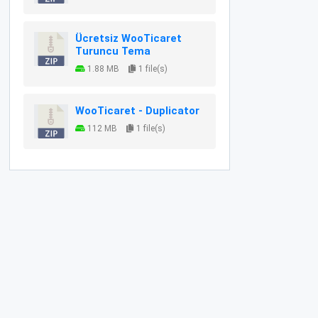
Ücretsiz WooTicaret
Turuncu Tema
1.88 MB
1 file(s)
WooTicaret - Duplicator
112 MB
1 file(s)