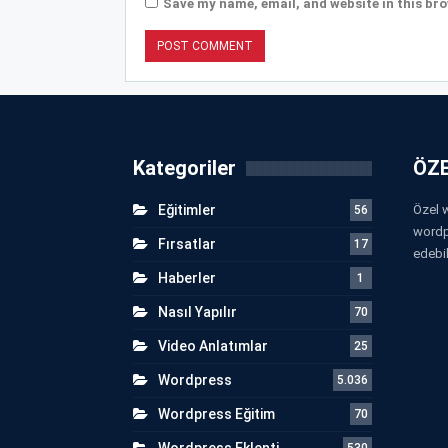
Save my name, email, and website in this bro
Kategoriler
ÖZE
Eğitimler
Özel w
56
wordp
Fırsatlar
17
edebil
Haberler
1
Nasıl Yapılır
70
Video Anlatımlar
25
Wordpress
5.036
Wordpress Eğitim
70
Wordpress Eklenti
530