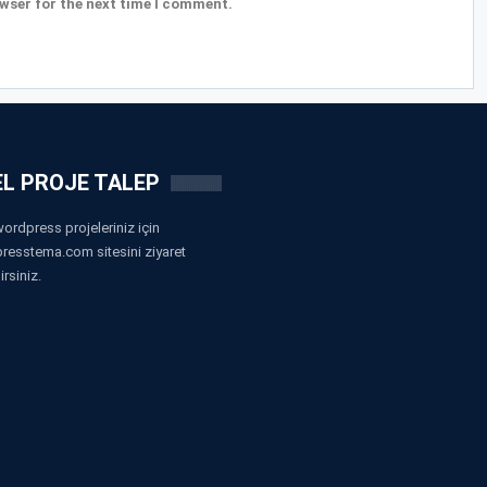
wser for the next time I comment.
L PROJE TALEP
ordpress projeleriniz için
resstema.com sitesini ziyaret
irsiniz.