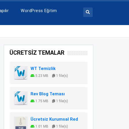
pılır
WordPress Eğitim
ÜCRETSİZ TEMALAR
WT Temizlik
5.23 MB
1 file(s)
Rev Blog Teması
1.75 MB
1 file(s)
Ücretsiz Kurumsal Red
1.01 MB
1 file(s)