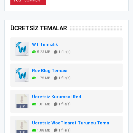
ÜCRETSİZ TEMALAR
WT Temizlik
5.23 MB
1 file(s)
Rev Blog Teması
1.75 MB
1 file(s)
Ücretsiz Kurumsal Red
1.01 MB
1 file(s)
Ücretsiz WooTicaret Turuncu Tema
1.88 MB
1 file(s)