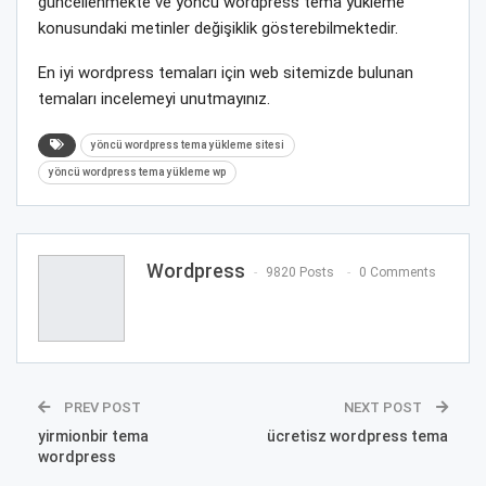
güncellenmekte ve yöncü wordpress tema yükleme
konusundaki metinler değişiklik gösterebilmektedir.
En iyi wordpress temaları için web sitemizde bulunan
temaları incelemeyi unutmayınız.
yöncü wordpress tema yükleme sitesi
yöncü wordpress tema yükleme wp
Wordpress
9820 Posts
0 Comments
PREV POST
NEXT POST
yirmionbir tema
ücretisz wordpress tema
wordpress