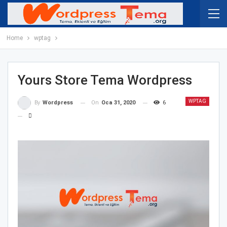
Home
wptag
Yours Store Tema Wordpress
WPTAG
On
Oca 31, 2020
6
By
Wordpress