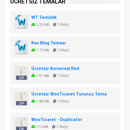
ÜCRETSİZ TEMALAR
WT Temizlik
5.23 MB
1 file(s)
Rev Blog Teması
1.75 MB
1 file(s)
Ücretsiz Kurumsal Red
1.01 MB
1 file(s)
Ücretsiz WooTicaret Turuncu Tema
1.88 MB
1 file(s)
WooTicaret - Duplicator
112 MB
1 file(s)