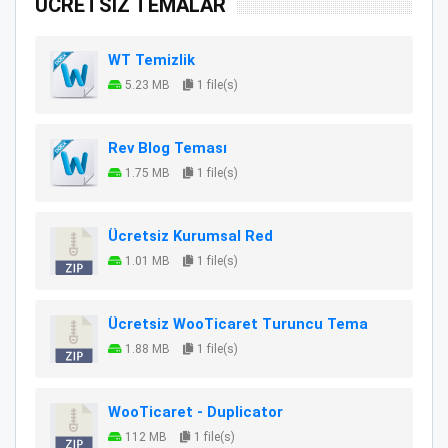
ÜCRETSİZ TEMALAR
WT Temizlik
5.23 MB
1 file(s)
Rev Blog Teması
1.75 MB
1 file(s)
Ücretsiz Kurumsal Red
1.01 MB
1 file(s)
Ücretsiz WooTicaret Turuncu Tema
1.88 MB
1 file(s)
WooTicaret - Duplicator
112 MB
1 file(s)