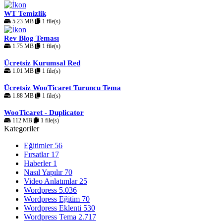
WT Temizlik
5.23 MB
1 file(s)
Rev Blog Teması
1.75 MB
1 file(s)
Ücretsiz Kurumsal Red
1.01 MB
1 file(s)
Ücretsiz WooTicaret Turuncu Tema
1.88 MB
1 file(s)
WooTicaret - Duplicator
112 MB
1 file(s)
Kategoriler
Eğitimler
56
Fırsatlar
17
Haberler
1
Nasıl Yapılır
70
Video Anlatımlar
25
Wordpress
5.036
Wordpress Eğitim
70
Wordpress Eklenti
530
Wordpress Tema
2.717