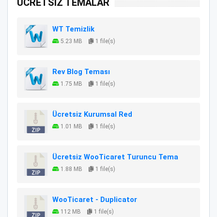
ÜCRETSİZ TEMALAR
WT Temizlik
5.23 MB
1 file(s)
Rev Blog Teması
1.75 MB
1 file(s)
Ücretsiz Kurumsal Red
1.01 MB
1 file(s)
Ücretsiz WooTicaret Turuncu Tema
1.88 MB
1 file(s)
WooTicaret - Duplicator
112 MB
1 file(s)