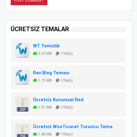
ÜCRETSİZ TEMALAR
WT Temizlik
5.23 MB
1 file(s)
Rev Blog Teması
1.75 MB
1 file(s)
Ücretsiz Kurumsal Red
1.01 MB
1 file(s)
Ücretsiz WooTicaret Turuncu Tema
1.88 MB
1 file(s)