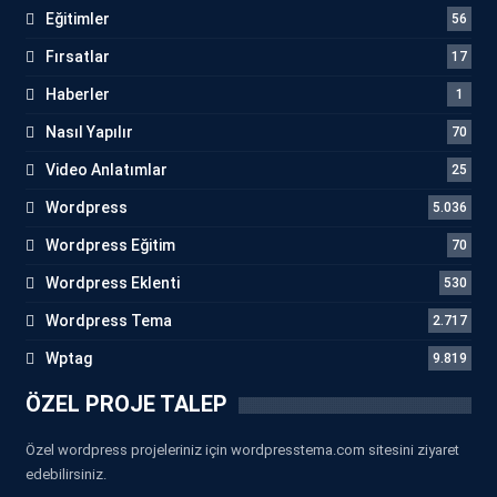
Eğitimler
56
Fırsatlar
17
Haberler
1
Nasıl Yapılır
70
Video Anlatımlar
25
Wordpress
5.036
Wordpress Eğitim
70
Wordpress Eklenti
530
Wordpress Tema
2.717
Wptag
9.819
ÖZEL PROJE TALEP
Özel wordpress projeleriniz için wordpresstema.com sitesini ziyaret
edebilirsiniz.