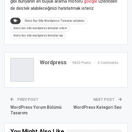
gibi dünyanın en büyük arama motoru
google
üzerinden
de destek alabileceğinizi hatırlatmak isteriz.
Döviz Kur Site Wordpress Temalar anlatımı
döviz kur site wordpress temalar sitesi
döviz kur site wordpress temalar wp
Wordpress
9820 Posts
0 Comments
PREV POST
NEXT POST
WordPress Yorum Bölümü
WordPress Kategori Seo
Tasarımı
You Might Also Like