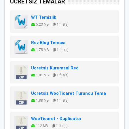
ÜCRETSİZ TEMALAR
WT Temizlik
5.23 MB
1 file(s)
Rev Blog Teması
1.75 MB
1 file(s)
Ücretsiz Kurumsal Red
1.01 MB
1 file(s)
Ücretsiz WooTicaret Turuncu Tema
1.88 MB
1 file(s)
WooTicaret - Duplicator
112 MB
1 file(s)