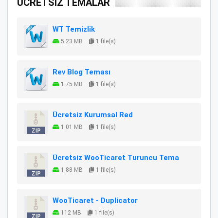
ÜCRETSİZ TEMALAR
WT Temizlik
5.23 MB
1 file(s)
Rev Blog Teması
1.75 MB
1 file(s)
Ücretsiz Kurumsal Red
1.01 MB
1 file(s)
Ücretsiz WooTicaret Turuncu Tema
1.88 MB
1 file(s)
WooTicaret - Duplicator
112 MB
1 file(s)