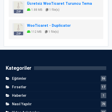
Ücretsiz WooTicaret Turuncu Tema
1.88 MB
1 file(s)
WooTicaret - Duplicator
112 MB
1 file(s)
Kategoriler
Eğitimler
56
Fırsatlar
17
Haberler
1
Nasıl Yapılır
70