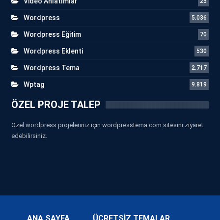
Video Anlatımlar
25
Wordpress
5.036
Wordpress Eğitim
70
Wordpress Eklenti
530
Wordpress Tema
2.717
Wptag
9.819
ÖZEL PROJE TALEP
Özel wordpress projeleriniz için wordpresstema.com sitesini ziyaret
edebilirsiniz.
ANA SAYFA
ÜCRETSİZ TEMALAR