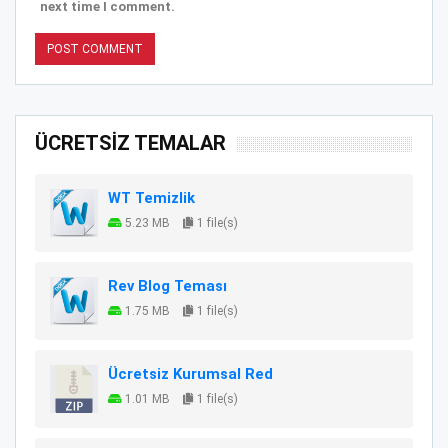
next time I comment.
ÜCRETSİZ TEMALAR
WT Temizlik
5.23 MB
1 file(s)
Rev Blog Teması
1.75 MB
1 file(s)
Ücretsiz Kurumsal Red
1.01 MB
1 file(s)