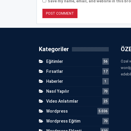
Save my name, email, and website in this bro
Kategoriler
ÖZE
Eğitimler
Özel w
56
wordp
Fırsatlar
17
edebil
Haberler
1
Nasıl Yapılır
70
Video Anlatımlar
25
Wordpress
5.036
Wordpress Eğitim
70
Wordpress Eklenti
530