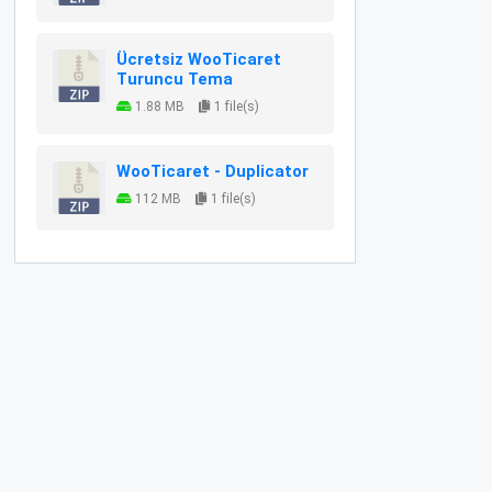
Ücretsiz WooTicaret
Turuncu Tema
1.88 MB
1 file(s)
WooTicaret - Duplicator
112 MB
1 file(s)