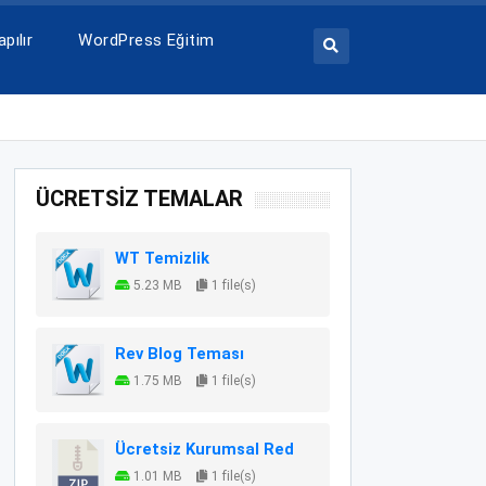
pılır
WordPress Eğitim
ÜCRETSİZ TEMALAR
WT Temizlik
5.23 MB
1 file(s)
Rev Blog Teması
1.75 MB
1 file(s)
Ücretsiz Kurumsal Red
1.01 MB
1 file(s)