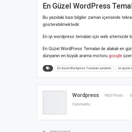
En Güzel WordPress Temal
Bu yazıdaki bazı bilgiler zaman içerisinde tek
gösterebilmektedir.
En iyi wordpress temaları için web sitemizde 
En Güzel WordPress Temaları ile alakalı en gün
dünyanın en büyük arama motoru
google
üzeri
En Güzel Wordpress Temaları anlatımı
en güzel 
Wordpress
9820 Posts
0
Comments