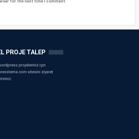
wser for the next time I comment.
L PROJE TALEP
ordpress projeleriniz için
resstema.com sitesini ziyaret
irsiniz.