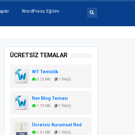
pılır
WordPress Eğitim
ÜCRETSİZ TEMALAR
WT Temizlik
5.23 MB
1 file(s)
Rev Blog Teması
1.75 MB
1 file(s)
Ücretsiz Kurumsal Red
1.01 MB
1 file(s)