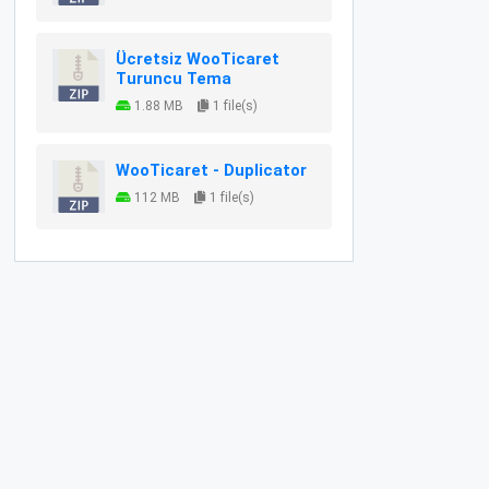
Ücretsiz WooTicaret
Turuncu Tema
1.88 MB
1 file(s)
WooTicaret - Duplicator
112 MB
1 file(s)