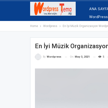
ANA SAYF
WordPress 
Home
Wordpress
En İyi Müzik Organizasyon Wordp
En İyi Müzik Organizasyo
On
May 3, 2021
5
By
Wordpress