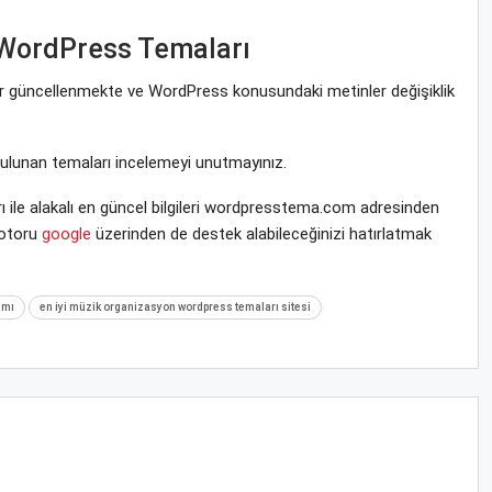
 WordPress Temaları
rar güncellenmekte ve WordPress konusundaki metinler değişiklik
bulunan temaları incelemeyi unutmayınız.
ile alakalı en güncel bilgileri wordpresstema.com adresinden
motoru
google
üzerinden de destek alabileceğinizi hatırlatmak
ımı
en iyi müzik organizasyon wordpress temaları sitesi