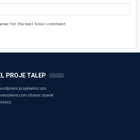
wser for the next time I comment.
L PROJE TALEP
ordpress projeleriniz için
resstema.com sitesini ziyaret
irsiniz.