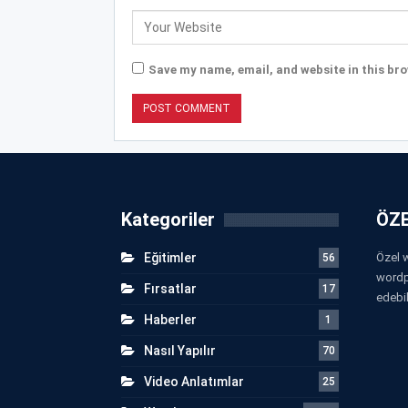
Save my name, email, and website in this bro
Kategoriler
ÖZE
Eğitimler
Özel w
56
wordp
Fırsatlar
17
edebil
Haberler
1
Nasıl Yapılır
70
Video Anlatımlar
25