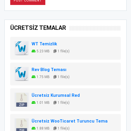
ÜCRETSİZ TEMALAR
WT Temizlik
5.23 MB
1 file(s)
Rev Blog Teması
1.75 MB
1 file(s)
Ücretsiz Kurumsal Red
1.01 MB
1 file(s)
Ücretsiz WooTicaret Turuncu Tema
1.88 MB
1 file(s)