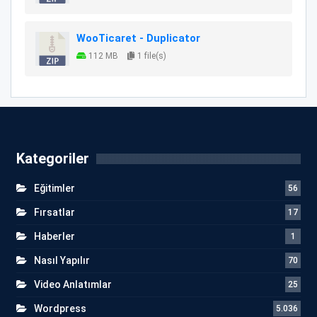
WooTicaret - Duplicator
112 MB
1 file(s)
Kategoriler
Eğitimler
56
Fırsatlar
17
Haberler
1
Nasıl Yapılır
70
Video Anlatımlar
25
Wordpress
5.036