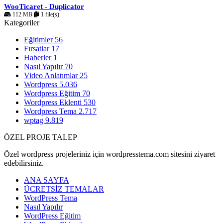
WooTicaret - Duplicator
112 MB
1 file(s)
Kategoriler
Eğitimler
56
Fırsatlar
17
Haberler
1
Nasıl Yapılır
70
Video Anlatımlar
25
Wordpress
5.036
Wordpress Eğitim
70
Wordpress Eklenti
530
Wordpress Tema
2.717
wptag
9.819
ÖZEL PROJE TALEP
Özel wordpress projeleriniz için wordpresstema.com sitesini ziyaret
edebilirsiniz.
ANA SAYFA
ÜCRETSİZ TEMALAR
WordPress Tema
Nasıl Yapılır
WordPress Eğitim