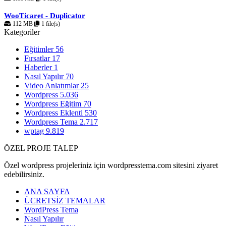
WooTicaret - Duplicator
112 MB
1 file(s)
Kategoriler
Eğitimler
56
Fırsatlar
17
Haberler
1
Nasıl Yapılır
70
Video Anlatımlar
25
Wordpress
5.036
Wordpress Eğitim
70
Wordpress Eklenti
530
Wordpress Tema
2.717
wptag
9.819
ÖZEL PROJE TALEP
Özel wordpress projeleriniz için wordpresstema.com sitesini ziyaret
edebilirsiniz.
ANA SAYFA
ÜCRETSİZ TEMALAR
WordPress Tema
Nasıl Yapılır