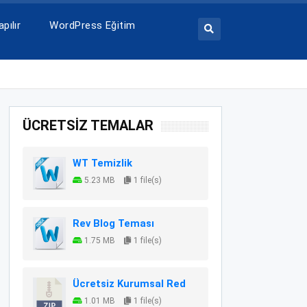
pılır
WordPress Eğitim
ÜCRETSİZ TEMALAR
WT Temizlik
5.23 MB
1 file(s)
Rev Blog Teması
1.75 MB
1 file(s)
Ücretsiz Kurumsal Red
1.01 MB
1 file(s)