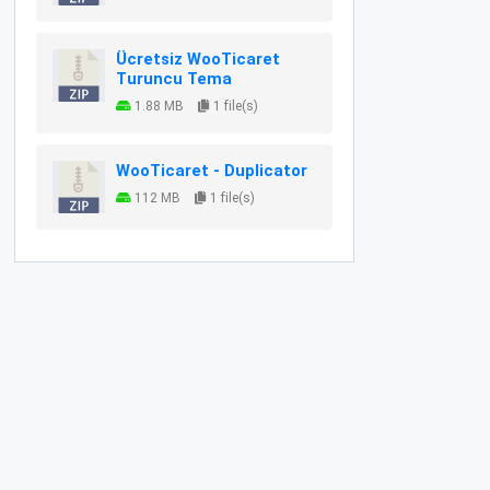
Ücretsiz WooTicaret
Turuncu Tema
1.88 MB
1 file(s)
WooTicaret - Duplicator
112 MB
1 file(s)