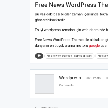
Free News WordPress Th
Bu yazıdaki bazı bilgiler zaman içerisinde tek
gösterebilmektedir.
En iyi wordpress temaları için web sitemizde 
Free News WordPress Themes ile alakalı en gün
dünyanın en büyük arama motoru
google
üzeri
Free News Wordpress Themes anlatımı
Free New
Wordpress
9820 Posts
0
Comments