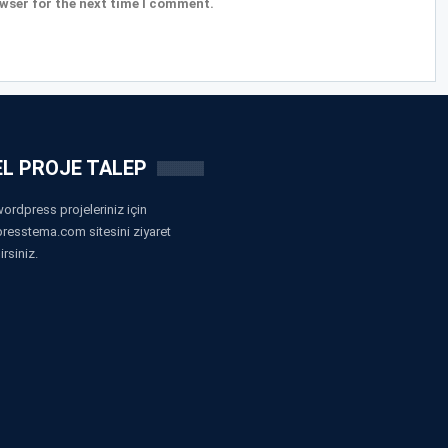
wser for the next time I comment.
L PROJE TALEP
ordpress projeleriniz için
resstema.com sitesini ziyaret
irsiniz.