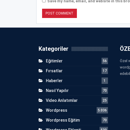
Save my name, email, and website in this bro
Kategoriler
ÖZE
Eğitimler
Özel w
56
wordp
Fırsatlar
17
edebil
Haberler
1
Nasıl Yapılır
70
Video Anlatımlar
25
Wordpress
5.036
Wordpress Eğitim
70
Wordpress Eklenti
530