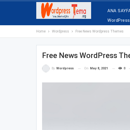
ANA SAYF
WordPress 
Home
Wordpress
Free News Wordpress Themes
Free News WordPress T
On
May 8, 2021
8
By
Wordpress