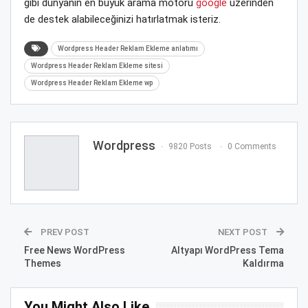
gibi dünyanın en büyük arama motoru
google
üzerinden
de destek alabileceğinizi hatırlatmak isteriz.
Wordpress Header Reklam Ekleme anlatımı
Wordpress Header Reklam Ekleme sitesi
Wordpress Header Reklam Ekleme wp
Wordpress
9820 Posts
0 Comments
PREV POST
NEXT POST
Free News WordPress
Altyapı WordPress Tema
Themes
Kaldırma
You Might Also Like