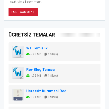
next time I comment.
ÜCRETSİZ TEMALAR
WT Temizlik
5.23 MB
1 file(s)
Rev Blog Teması
1.75 MB
1 file(s)
Ücretsiz Kurumsal Red
1.01 MB
1 file(s)