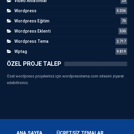
Video Anlatımlar
25
Wordpress
5.036
Wordpress Eğitim
70
Wordpress Eklenti
530
Wordpress Tema
2.717
Wptag
9.819
ÖZEL PROJE TALEP
Özel wordpress projeleriniz için wordpresstema.com sitesini ziyaret
edebilirsiniz.
ANA SAYFA
ÜCRETSİZ TEMALAR