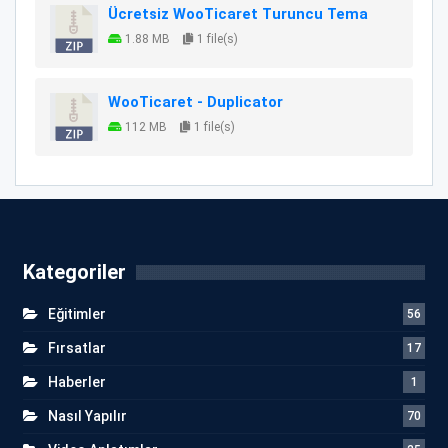
Ücretsiz WooTicaret Turuncu Tema
1.88 MB
1 file(s)
WooTicaret - Duplicator
112 MB
1 file(s)
Kategoriler
Eğitimler
56
Fırsatlar
17
Haberler
1
Nasıl Yapılır
70