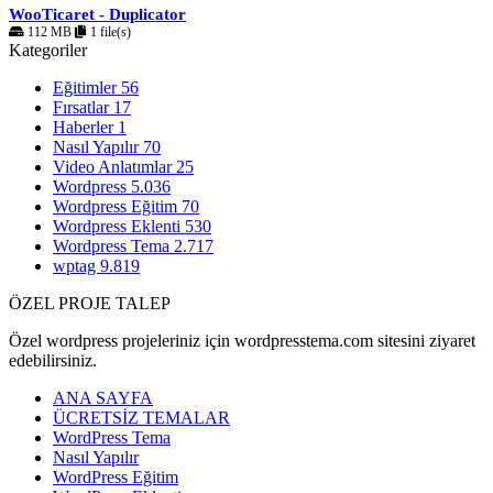
WooTicaret - Duplicator
112 MB
1 file(s)
Kategoriler
Eğitimler
56
Fırsatlar
17
Haberler
1
Nasıl Yapılır
70
Video Anlatımlar
25
Wordpress
5.036
Wordpress Eğitim
70
Wordpress Eklenti
530
Wordpress Tema
2.717
wptag
9.819
ÖZEL PROJE TALEP
Özel wordpress projeleriniz için wordpresstema.com sitesini ziyaret
edebilirsiniz.
ANA SAYFA
ÜCRETSİZ TEMALAR
WordPress Tema
Nasıl Yapılır
WordPress Eğitim