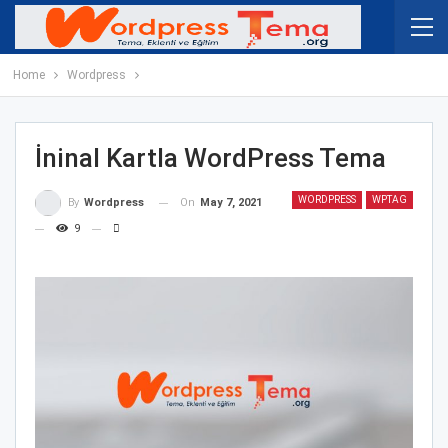
Home
Wordpress
İninal Kartla WordPress Tema
WORDPRESS
WPTAG
On
May 7, 2021
By
Wordpress
9