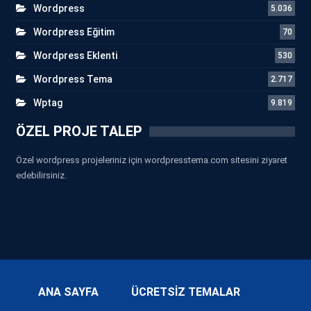
Wordpress
5.036
Wordpress Eğitim
70
Wordpress Eklenti
530
Wordpress Tema
2.717
Wptag
9.819
ÖZEL PROJE TALEP
Özel wordpress projeleriniz için wordpresstema.com sitesini ziyaret
edebilirsiniz.
ANA SAYFA
ÜCRETSİZ TEMALAR