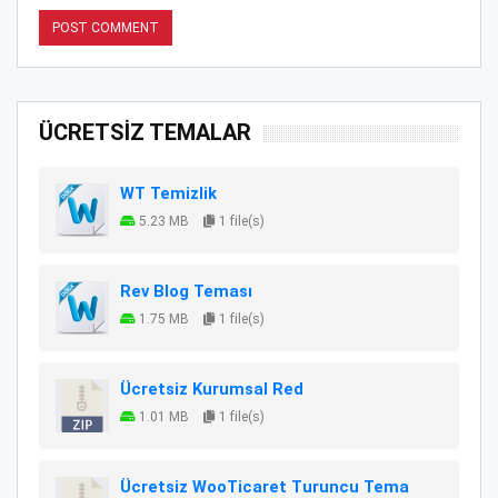
ÜCRETSİZ TEMALAR
WT Temizlik
5.23 MB
1 file(s)
Rev Blog Teması
1.75 MB
1 file(s)
Ücretsiz Kurumsal Red
1.01 MB
1 file(s)
Ücretsiz WooTicaret Turuncu Tema