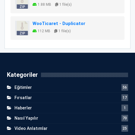
1.88 MB
1 file(s)
WooTicaret - Duplicator
112 MB
1 file(s)
Kategoriler
Eğitimler
56
Fırsatlar
17
Haberler
1
Nasıl Yapılır
70
Video Anlatımlar
25