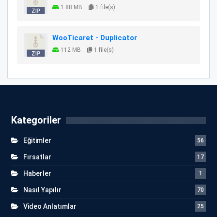
1.88 MB
1 file(s)
WooTicaret - Duplicator
112 MB
1 file(s)
Kategoriler
Eğitimler
56
Fırsatlar
17
Haberler
1
Nasıl Yapılır
70
Video Anlatımlar
25