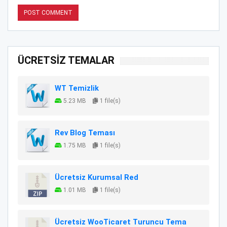
ÜCRETSİZ TEMALAR
WT Temizlik
5.23 MB
1 file(s)
Rev Blog Teması
1.75 MB
1 file(s)
Ücretsiz Kurumsal Red
1.01 MB
1 file(s)
Ücretsiz WooTicaret Turuncu Tema