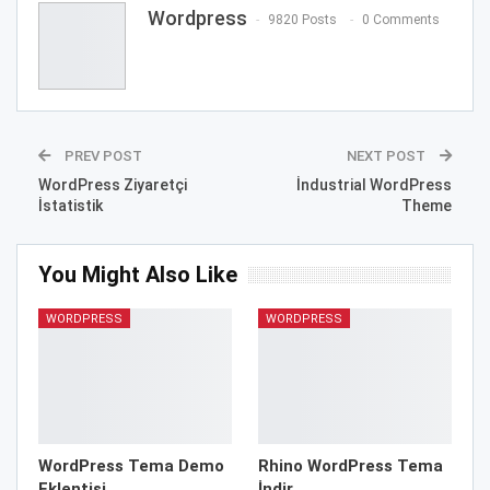
Wordpress
9820 Posts
0 Comments
PREV POST
NEXT POST
WordPress Ziyaretçi
İndustrial WordPress
İstatistik
Theme
You Might Also Like
WORDPRESS
WORDPRESS
WordPress Tema Demo
Rhino WordPress Tema
Eklentisi
İndir