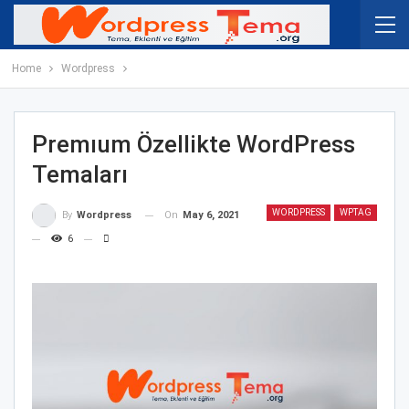
Home
Wordpress
Premıum Özellikte WordPress
Temaları
WORDPRESS
WPTAG
On
May 6, 2021
By
Wordpress
6